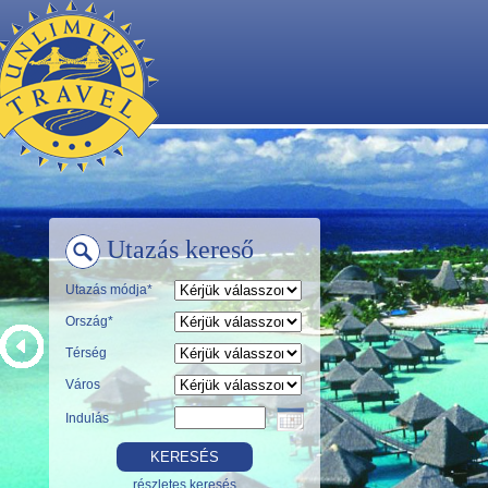
Utazás kereső
Utazás módja*
Ország*
Térség
Város
Indulás
részletes keresés