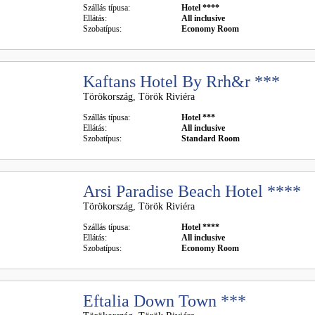
Szállás típusa:
Hotel ****
Ellátás:
All inclusive
Szobatípus:
Economy Room
Kaftans Hotel By Rrh&r ***
Törökország, Török Riviéra
Szállás típusa:
Hotel ***
Ellátás:
All inclusive
Szobatípus:
Standard Room
Arsi Paradise Beach Hotel ****
Törökország, Török Riviéra
Szállás típusa:
Hotel ****
Ellátás:
All inclusive
Szobatípus:
Economy Room
Eftalia Down Town ***