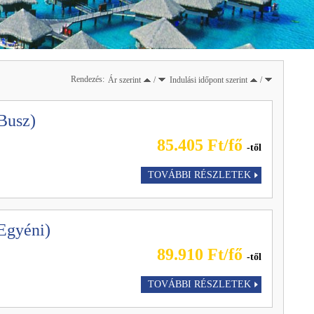
Rendezés:
Ár szerint
/
Indulási időpont szerint
/
(Busz)
85.405 Ft/fő
-től
TOVÁBBI RÉSZLETEK
(Egyéni)
89.910 Ft/fő
-től
TOVÁBBI RÉSZLETEK