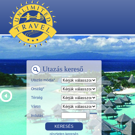
Utazás kereső
Utazás módja*
Ország*
Térség
Város
Indulás
részletes keresés