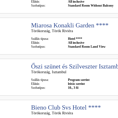
Ellátás:
All inclusive
Szobatípus:
Standard Room Without Balcony
Miarosa Konakli Garden ****
Törökország, Török Riviéra
Szállás típusa:
Hotel ****
Ellátás:
All inclusive
Szobatípus:
Standard Room Land View
Őszi szünet és Szilveszter Isztam
Törökország, Isztambul
Szállás típusa:
Program szerint
Ellátás:
leírás szerint
Szobatípus:
10., 3 fő
Bieno Club Svs Hotel ****
Törökország, Török Riviéra