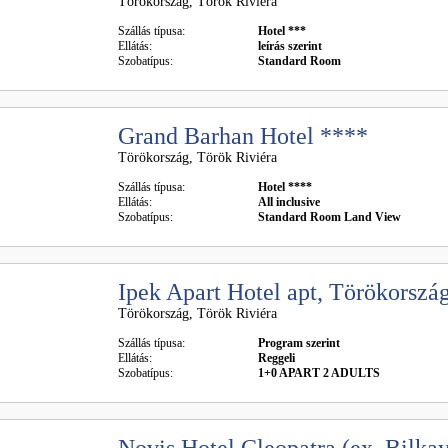
Törökország, Török Riviéra
Szállás típusa:
Hotel ***
Ellátás:
leírás szerint
Szobatípus:
Standard Room
Grand Barhan Hotel ****
Törökország, Török Riviéra
Szállás típusa:
Hotel ****
Ellátás:
All inclusive
Szobatípus:
Standard Room Land View
Ipek Apart Hotel apt, Törökorszá
Törökország, Török Riviéra
Szállás típusa:
Program szerint
Ellátás:
Reggeli
Szobatípus:
1+0 APART 2 ADULTS