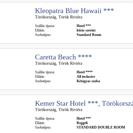
Kleopatra Blue Hawaii ***
Törökország, Török Riviéra
Szállás típusa:
Hotel ***
Ellátás:
leírás szerint
Szobatípus:
Standard Room
Caretta Beach ****
Törökország, Török Riviéra
Szállás típusa:
Hotel ****
Ellátás:
All inclusive
Szobatípus:
Kétágyas szoba
Kemer Star Hotel ***, Törökorsz
Törökország, Török Riviéra
Szállás típusa:
Hotel ***
Ellátás:
Reggeli
Szobatípus:
STANDARD DOUBLE ROOM