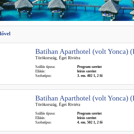
lővel
Batihan Aparthotel (volt Yonca) 
Törökország, Égei Riviéra
Szállás típusa:
Program szerint
Ellátás:
leírás szerint
Szobatípus:
3. em. 402 1, 2 fő
Batihan Aparthotel (volt Yonca) 
Törökország, Égei Riviéra
Szállás típusa:
Program szerint
Ellátás:
leírás szerint
Szobatípus:
4. em. 502 1, 2 fő