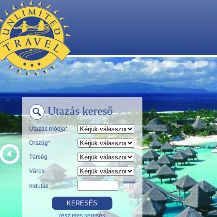
Utazás kereső
Utazás módja*
Ország*
Térség
Város
Indulás
részletes keresés