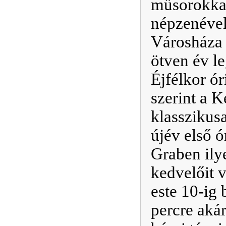
műsorokkal,
népzenével.
Városháza e
ötven év l
Éjfélkor ór
szerint a 
klasszikusa
újév első 
Graben ily
kedvelőit v
este 10-ig 
percre akár