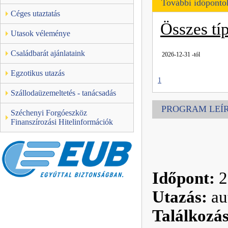
További időponto
Céges utaztatás
Összes tí
Utasok véleménye
Családbarát ajánlataink
2026-12-31 -tól
Egzotikus utazás
1
Szállodaüzemeltetés - tanácsadás
PROGRAM LEÍ
Széchenyi Forgóeszköz
Finanszírozási Hitelinformációk
Időpont:
2
Utazás:
au
Találkozás