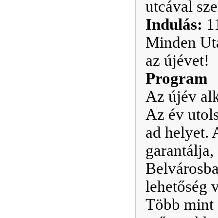
utcával sz
Indulás:
11
Minden Uta
az újévet!
Program
Az újév al
Az év utol
ad helyet.
garantálja,
Belvárosba
lehetőség 
Több mint 