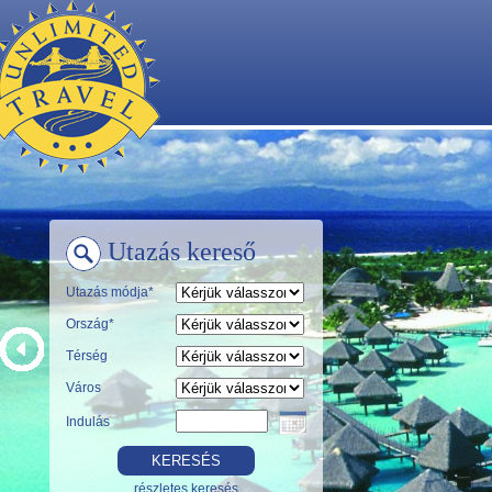
Utazás kereső
Utazás módja*
Ország*
Térség
Város
Indulás
részletes keresés