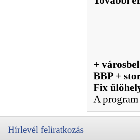
További ér
+ városbel
BBP + stor
Fix ülőhel
A program v
Hírlevél feliratkozás