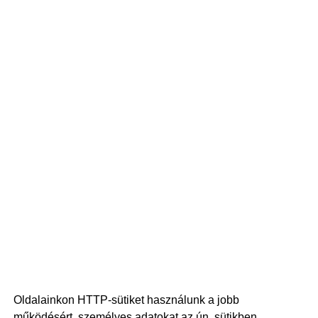
Oldalainkon HTTP-sütiket használunk a jobb
működésért, személyes adatokat az ún. sütikben