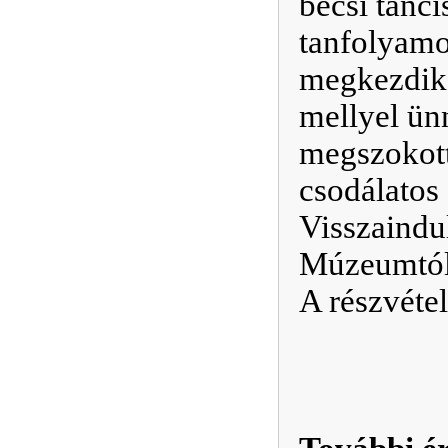
bécsi tánc
tanfolyamo
megkezdik 
mellyel ün
megszokott
csodálatos 
Visszaindu
Múzeumtól.
A részvétel