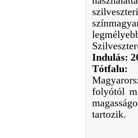
használa
szilveszte
színmagyar
legmélyebb
Szilveszte
Indulás: 2
Tótfalu:
a
Magyarorsz
folyótól m
magasságo
tartozik.