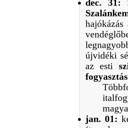
dec. 31:
Szalánke
hajókázás 
vendéglő
legnagyobb
újvidéki s
az esti
sz
fogyasztás
Többf
italfo
magyar
jan. 01:
k