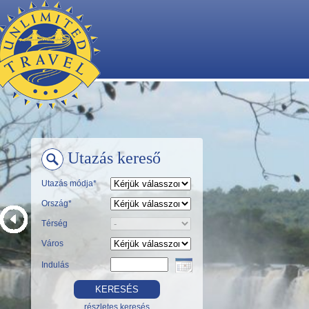
Utazás kereső
Utazás módja*
Ország*
Térség
Város
Indulás
részletes keresés