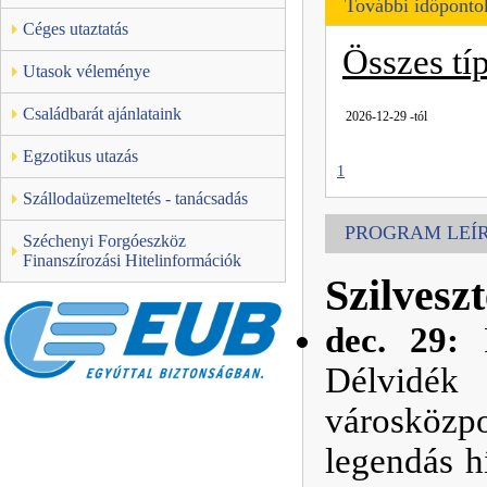
További időponto
Céges utaztatás
Összes tí
Utasok véleménye
Családbarát ajánlataink
2026-12-29 -tól
Egzotikus utazás
1
Szállodaüzemeltetés - tanácsadás
PROGRAM LEÍ
Széchenyi Forgóeszköz
Finanszírozási Hitelinformációk
Szilvesz
dec. 29:
Délvidék
városközp
legendás h