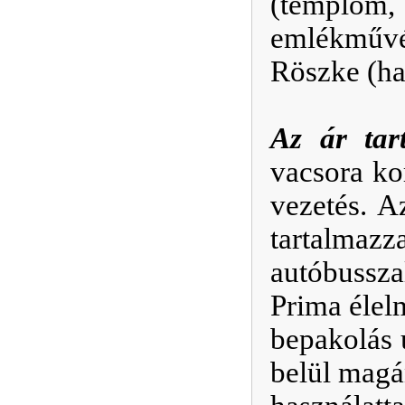
(templom, 
emlékművét
Röszke (ha
Az ár tar
vacsora kor
vezetés. A
tartalmazz
autóbussz
Prima élelm
bepakolás 
belül magá