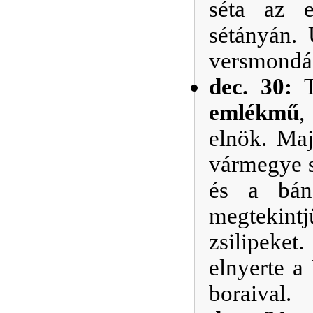
séta az e
sétányán. 
versmondás
dec. 30:
emlékmű
,
elnök. Ma
vármegye s
és a báns
megtekint
zsilipeket
elnyerte a
boraival.