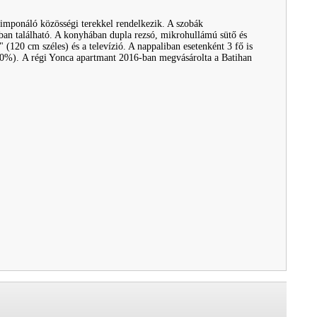
 imponáló közösségi terekkel rendelkezik. A szobák
ban található. A konyhában dupla rezsó, mikrohullámú sütő és
 (120 cm széles) és a televízió. A nappaliban esetenként 3 fő is
/10%). A régi Yonca apartmant 2016-ban megvásárolta a Batihan