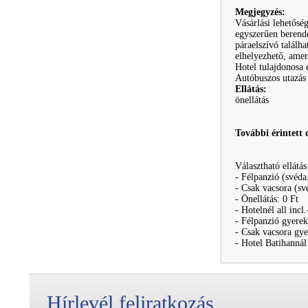
Megjegyzés:
Vásárlási lehetősé
egyszerűen berende
páraelszívó találh
elhelyezhető, ame
Hotel tulajdonosa 
Autóbuszos utazás
Ellátás:
önellátás
További érintett 
Választható ellátás
- Félpanzió (svéda
- Csak vacsora (sv
- Önellátás: 0 Ft
- Hotelnél all i
- Félpanzió gyerek
- Csak vacsora gye
- Hotel Batihan
Hírlevél feliratkozás