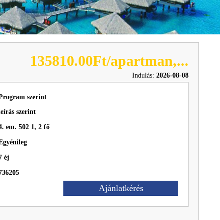
135810.00Ft/apartman,...
Indulás:
2026-08-08
Program szerint
leírás szerint
4. em. 502 1, 2 fő
Egyénileg
7 éj
736205
Ajánlatkérés