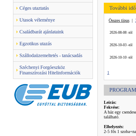
További id
Céges utaztatás
Utasok véleménye
Összes típus
|
Családbarát ajánlataink
2026-08-08 -tól
Egzotikus utazás
2026-10-03 -tól
Szállodaüzemeltetés - tanácsadás
2026-10-10 -tól
Széchenyi Forgóeszköz
Finanszírozási Hitelinformációk
1
PROGRAM
Leírás:
Fekvése:
A ház egy csendese
található.
Elhelyezés:
2-5 fős 1 szoba+na