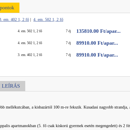
őpontok
3. em. 402 1, 2 fő
|
4. em. 502 1, 2 fő
135810.00 Ft/apar...
4. em. 502 1, 2 fő
7 éj
89910.00 Ft/apar...
4. em. 502 1, 2 fő
7 éj
89910.00 Ft/apar...
3. em. 402 1, 2 fő
7 éj
 LEÍRÁS
bb mellékutcában, a kisbazártól 100 m-re fekszik. Kusadasi nagyobb strandja,
ppalis apartmanokban (5. fő csak kiskorú gyermek esetén megengedett) és 2 fé