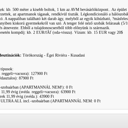
gek: kb. 500 méter a kisebb boltok, 1 km az AVM bevásárlóközpont.. Az épület
zettek, az apartmanok tágasak, rendkívül tiszták. Légkondícionáló a hálószobá
ató. A nappaliban található két darab ágy, melyből az egyik kihúzható, ?másfeles"
nnyiben kiskorú gyermekekről van szó. A tenger felé néző szobák felárasak (5
és átnevezte. Ebből a tulajdonoscseréből több előnyünk is származik.
 esetén kompdíj: kb. 2 EUR/fĂľ (oda-vissza). Vízum: kb. 15 EUR vagy 20$
desztinációk:
Törökország - Égei Riviéra - Kusadasi
 típusok:
. reggeli+vacsora): 127900 Ft
édasztalos): 87900 Ft
ncl.-szobaárban (APARTMANNÁL NEM!): 0 Ft
 11,99 évig (svéda. reggeli+vacsora): 63900 Ft
rek 11,99 évig (svéda.): 43900 Ft
nál ULTRA ALL incl.-szobaárban (APARTMANNÁL NEM: 0 Ft