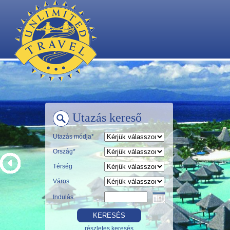
Utazás kereső
Utazás módja*
Ország*
Térség
Város
Indulás
részletes keresés