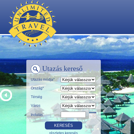
Utazás kereső
Utazás módja*
Ország*
Térség
Város
Indulás
részletes keresés