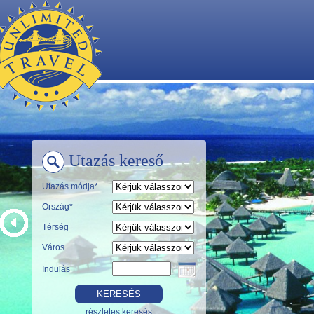
Utazás kereső
Utazás módja*
Ország*
Térség
Város
Indulás
részletes keresés