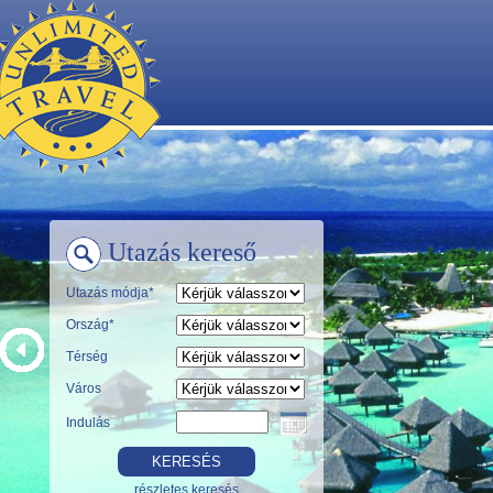
Utazás kereső
Utazás módja*
Ország*
Térség
Város
Indulás
részletes keresés