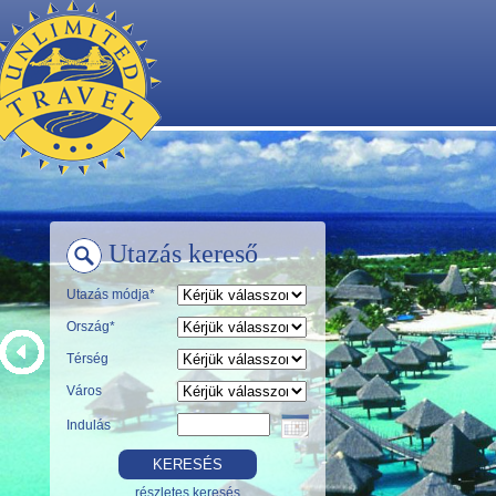
Utazás kereső
Utazás módja*
Ország*
Térség
Város
Indulás
részletes keresés