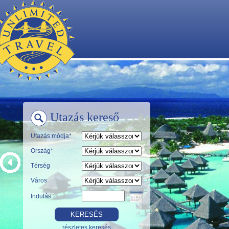
Utazás kereső
Utazás módja*
Ország*
Térség
Város
Indulás
részletes keresés