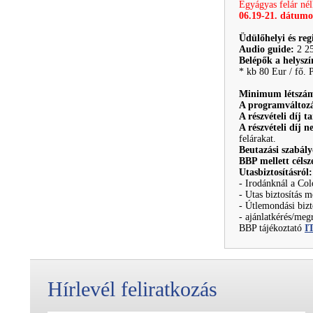
Egyágyas felár nél
06.19-21. dátumo
Üdülőhelyi és reg
Audio guide:
2 2
Belépők a helysz
* kb 80 Eur / fő. 
Minimum létszám
A programváltozá
A részvételi díj t
A részvételi díj 
felárakat.
Beutazási szabály
BBP mellett célsz
Utasbiztosításról:
- Irodánknál a Col
- Utas biztosítás 
- Útlemondási bizt
- ajánlatkérés/megr
BBP tájékoztató
I
Hírlevél feliratkozás