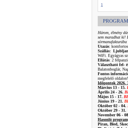
1
PROGRAM
Három, élmény dús
sem maradhat ki! 
sörmanufakturába 
Utazás
: komfortos
Szállás: Ljublja
WiFi. Egyágyas szo
Ellátás
: 2 félpanz
Választható fel- é
Balatonboglár, Na
Fontos informáci
megfelelő oldalon
Időpontok 2026. 3
Március 13 - 15.
Április 24 - 26.
B
Május 15 - 17.
B
Június 19 - 21.
B
Október 02 - 04.
Október 29 - 31.
November 06 - 08
Hasonló program
Piran, Bled, Skoc