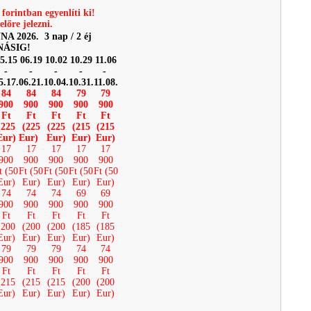
 forintban egyenlíti ki!
lőre jelezni.
2026. 3 nap / 2 éj
NÁSIG!
5.15
06.19
10.02
10.29
11.06
-
-
-
-
-
5.17.
06.21.
10.04.
10.31.
11.08.
84
84
84
79
79
900
900
900
900
900
Ft
Ft
Ft
Ft
Ft
(225
(225
(225
(215
(215
Eur)
Eur)
Eur)
Eur)
Eur)
17
17
17
17
17
900
900
900
900
900
t (50
Ft (50
Ft (50
Ft (50
Ft (50
Eur)
Eur)
Eur)
Eur)
Eur)
74
74
74
69
69
900
900
900
900
900
Ft
Ft
Ft
Ft
Ft
(200
(200
(200
(185
(185
Eur)
Eur)
Eur)
Eur)
Eur)
79
79
79
74
74
900
900
900
900
900
Ft
Ft
Ft
Ft
Ft
(215
(215
(215
(200
(200
Eur)
Eur)
Eur)
Eur)
Eur)