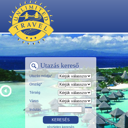
Utazás kereső
Utazás módja*
Ország*
Térség
Város
Indulás
részletes keresés