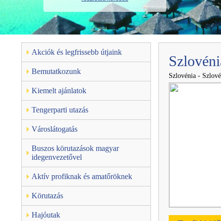
Akciók és legfrissebb útjaink
Szlovénia
Bemutatkozunk
Szlovénia - Szlov
Kiemelt ajánlatok
Tengerparti utazás
Városlátogatás
Buszos körutazások magyar
idegenvezetővel
Aktív profiknak és amatőröknek
Körutazás
Hajóutak