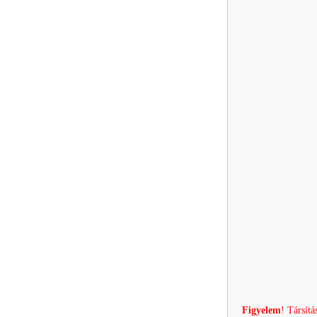
Figyelem
! Társítá