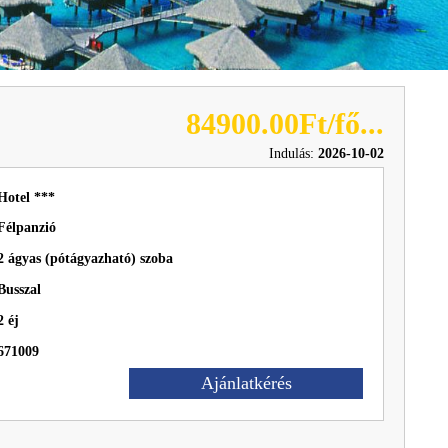
84900.00Ft/fő...
Indulás:
2026-10-02
Hotel ***
Félpanzió
2 ágyas (pótágyazható) szoba
Busszal
2 éj
671009
Ajánlatkérés