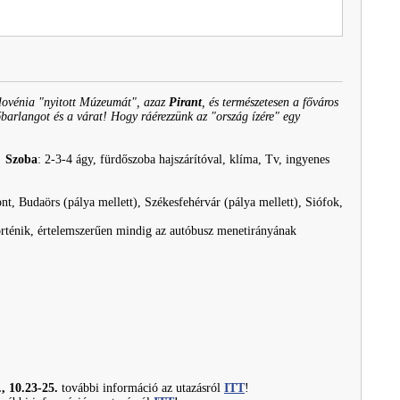
lovénia "nyitott Múzeumát", azaz
Pirant
, és természetesen a főváros
arlangot és a várat! Hogy ráérezzünk az "ország ízére" egy
.
Szoba
: 2-3-4 ágy, fürdőszoba hajszárítóval, klíma, Tv, ingyenes
Budaörs (pálya mellett), Székesfehérvár (pálya mellett), Siófok,
 történik, értelemszerűen mindig az autóbusz menetirányának
., 10.23-25.
további információ az utazásról
ITT
!