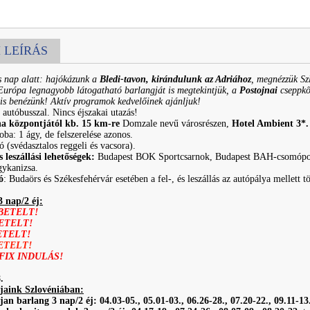
 LEÍRÁS
 nap alatt: hajókázunk a
Bledi-tavon, kirándulunk az Adriához
, megnézzük Sz
Európa legnagyobb látogatható barlangját is megtekintjük, a
Postojnai
cseppkőb
is benézünk! Aktív programok kedvelőinek ajánljuk!
 autóbusszal. Nincs éjszakai utazás!
na központjától kb. 15 km-re
Domzale nevű városrészen,
Hotel Ambient 3*
ba: 1 ágy, de felszerelése azonos.
ió (svédasztalos reggeli és vacsora).
s leszállási lehetőségek:
Budapest BOK Sportcsarnok, Budapest BAH-csomópont, 
gykanizsa.
ó
: Budaörs és Székesfehérvár esetében a fel-, és leszállás az autópálya mellett
!
 nap/2 éj:
BETELT!
ETELT!
ETELT!
ETELT!
FIX INDULÁS!
.
jaink Szlovéniában:
jan barlang 3 nap/2 éj: 04.03-05., 05.01-03., 06.26-28., 07.20-22., 09.11-13