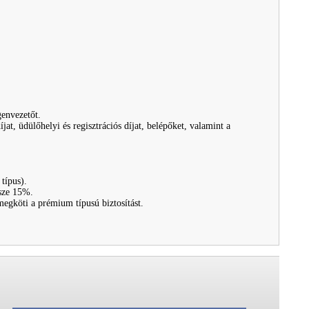
genvezetőt.
íjat, üdülőhelyi és regisztrációs díjat, belépőket, valamint a
m
típus).
része 15%.
egköti a prémium típusú biztosítást.