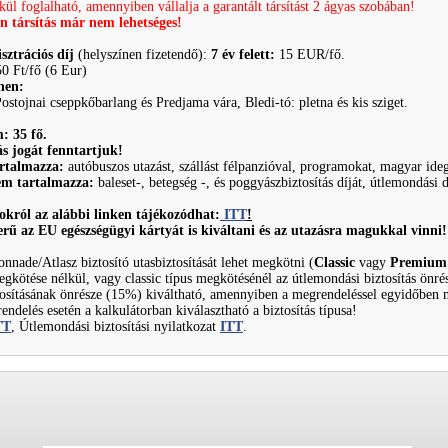
kül foglalható, amennyiben vállalja a garantált társítást 2 ágyas szobában!
n társítás már nem lehetséges!
isztrációs díj
(helyszínen fizetendő):
7 év felett:
15 EUR/fő.
50 Ft/fő (6 Eur)
ínen:
Postojnai cseppkőbarlang és Predjama vára, Bledi-tó: pletna és kis sziget.
: 35 fő.
s jogát fenntartjuk!
artalmazza:
autóbuszos utazást, szállást félpanzióval, programokat, magyar ide
nem tartalmazza:
baleset-, betegség -, és poggyászbiztosítás díját, útlemondási d
okról az alábbi linken tájékozódhat:
ITT
!
erű az EU egészségügyi kártyát is kiváltani és az utazásra magukkal vinni!
onnade/Atlasz biztosító utasbiztosítását lehet megkötni (
Classic
vagy
Premiu
megkötése nélkül, vagy classic típus megkötésénél az útlemondási biztosítás ön
osításának önrésze (15%) kiváltható, amennyiben a megrendeléssel egyidőben m
endelés esetén a kalkulátorban kiválasztható a biztosítás típusa!
TT
, Útlemondási biztosítási nyilatkozat
ITT
.