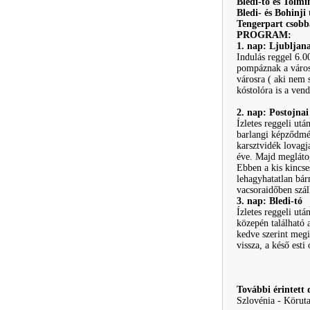
Bledi-tó és Tolmi
Bledi- és Bohinji 
Tengerpart csobba
PROGRAM:
1. nap: Ljubljan
Indulás reggel 6.0
pompáznak a városb
városra ( aki nem 
kóstolóra is a ven
2. nap: Postojna
Ízletes reggeli ut
barlangi képződmén
karsztvidék lovagj
éve. Majd megláto
Ebben a kis kincse
lehagyhatatlan bár
vacsoraidőben szá
3. nap: Bledi-tó
Ízletes reggeli utá
közepén található 
kedve szerint meg
vissza, a késő esti
További érintett 
Szlovénia - Köruta