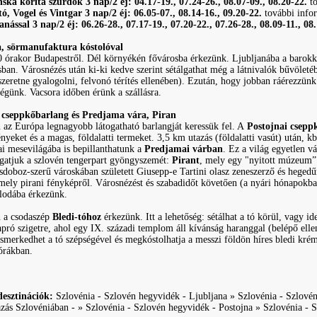
nska korita szurdok 3 nap/2 éj: 04.17-19., 07.24-26., 08.07-09., 08.20-22.
t
tó, Vogel és Vintgar 3 nap/2 éj: 06.05-07., 08.14-16., 09.20-22.
további infor
nással 3 nap/2 éj: 06.26-28., 07.17-19., 07.20-22., 07.26-28., 08.09-11., 08
a, sörmanufaktura kóstolóval
0 órakor Budapestről. Dél környékén fővárosba érkezünk. Ljubljanába a barokk,
an. Városnézés után ki-ki kedve szerint sétálgathat még a látnivalók bűvöleté
szeretne gyalogolni, felvonó térítés ellenében). Ezután, hogy jobban ráérezzünk
dégünk. Vacsora időben érünk a szállásra.
i cseppkőbarlang és Predjama vára, Piran
án az Európa legnagyobb látogatható barlangját keressük fel. A
Postojnai csepp
yeket és a magas, földalatti termeket. 3,5 km utazás (földalatti vasút) után, k
ai mesevilágába is bepillanthatunk a
Predjamai várban
. Ez a világ egyetlen 
gatjuk a szlovén tengerpart gyöngyszemét:
Pirant
, mely egy "nyitott múzeum” 
sdoboz-szerű városkában született Giusepp-e Tartini olasz zeneszerző és hegedű
mely pirani fényképről. Városnézést és szabadidőt követően (a nyári hónapokban
llodába érkezünk.
n a csodaszép
Bledi-tóhoz
érkezünk. Itt a lehetőség: sétálhat a tó körül, vagy i
apró szigetre, ahol egy IX. századi templom áll kívánság haranggal (belépő ell
ismerkedhet a tó szépségével és megkóstolhatja a messzi földön híres bledi k
 órákban.
desztinációk:
Szlovénia - Szlovén hegyvidék - Ljubljana » Szlovénia - Szlovén 
zás Szlovéniában - » Szlovénia - Szlovén hegyvidék - Postojna » Szlovénia - 