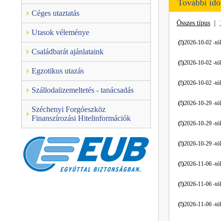
További id
Céges utaztatás
Összes típus
|
Utasok véleménye
(!)
2026-10-02 -tól
Családbarát ajánlataink
(!)
2026-10-02 -tól
Egzotikus utazás
(!)
2026-10-02 -tól
Szállodaüzemeltetés - tanácsadás
(!)
2026-10-29 -tól
Széchenyi Forgóeszköz
Finanszírozási Hitelinformációk
(!)
2026-10-29 -tól
(!)
2026-10-29 -tól
(!)
2026-11-06 -tól
(!)
2026-11-06 -tól
(!)
2026-11-06 -tól