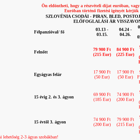
Ön eldöntheti, hogy a részvételi díjat euróban, vagy
Euróban történő fizetési igényét kérjük e
SZLOVÉNIA CSODÁI - PIRAN, BLED, POSTOJNA 
ELŐFOGLALÁSI ÁR VISSZAVO
0
03.13 -
04.24 -
Félpanzióval/ fő
03.15.
04.26.
0
79 900 Ft
84 900 Ft
Felnőtt
(215 Eur)
(225 Eur)
17 900 Ft
17 900 Ft
Egyágyas felár
(50 Eur)
(50 Eur)
F
69 900 Ft
74 900 Ft
15 évig 2. és 3. ágyon
(185 Eur)
(200 Eur)
74 900 Ft
79 900 Ft
15 évtől 3. ágyon
(200 Eur)
(215 Eur)
si lehetőség 2-3 ágyas szobákban!