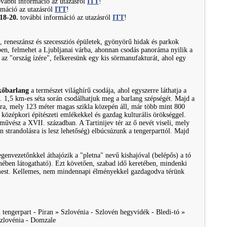
ovábbi információ az utazásról
ITT
!
máció az utazásról
ITT
!
.18-20.
további információ az utazásról
ITT
!
 reneszánsz és szecessziós épületek, gyönyörű hidak és parkok
ben, felmehet a Ljubljanai várba, ahonnan csodás panoráma nyilik a
 az "ország ízére", felkeresünk egy kis sörmanufakturát, ahol egy
kőbarlang
a természet világhírű csodája, ahol egyszerre láthatja a
b. 1,5 km-es séta során csodálhatjuk meg a barlang szépségét. Majd a
vára, mely 123 méter magas szikla közepén áll, már több mint 800
középkori építészeti emlékekkel és gazdag kulturális örökséggel.
művész a XVII. században. A Tartinijev tér az ő nevét viseli, mely
 strandolásra is lesz lehetőség) elbúcsúzunk a tengerparttól. Majd
degenvezetőnkkel áthajózik a "pletna" nevű kishajóval (belépős) a tó
enében látogatható). Ezt követően, szabad idő keretében, mindenki
rémest. Kellemes, nem mindennapi élményekkel gazdagodva térünk
tengerpart - Piran » Szlovénia - Szlovén hegyvidék - Bledi-tó »
Szlovénia - Domzale