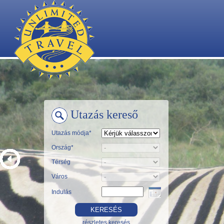
Utazás kereső
Utazás módja*
Ország*
Térség
Város
Indulás
részletes keresés