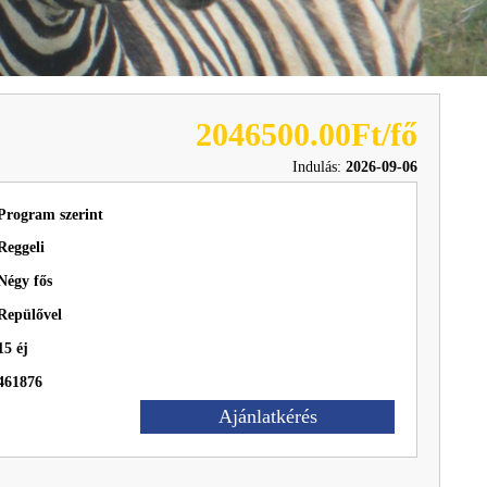
2046500.00Ft/fő
Indulás:
2026-09-06
Program szerint
Reggeli
Négy fős
Repülővel
15 éj
461876
Ajánlatkérés