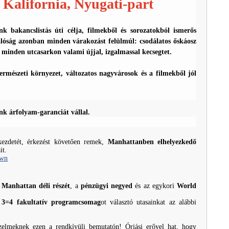
 Kalifornia, Nyugati-part
 bakancslistás úti célja, filmekből és sorozatokból ismerős
alóság azonban minden várakozást felülmúl: csodálatos őskáosz
 minden utcasarkon valami újjal, izgalmassal kecsegtet.
mészeti környezet, változatos nagyvárosok és a filmekből jól
nk árfolyam-garanciát vállal.
ezdetét, érkezést követően remek,
Manhattanben elhelyezkedő
it.
own
t
Manhattan déli részét
, a
pénzügyi negyed
és az egykori
World
!
3=4 fakultatív programcsomag
ot választó utasainkat az alábbi
zelmeknek ezen a rendkívüli bemutatón! Óriási erővel hat, hogy