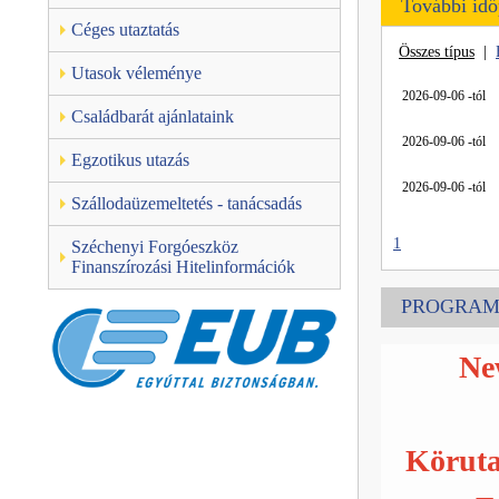
További id
Céges utaztatás
Összes típus
|
Utasok véleménye
2026-09-06 -tól
Családbarát ajánlataink
2026-09-06 -tól
Egzotikus utazás
2026-09-06 -tól
Szállodaüzemeltetés - tanácsadás
1
Széchenyi Forgóeszköz
Finanszírozási Hitelinformációk
PROGRAM
Ne
Köruta