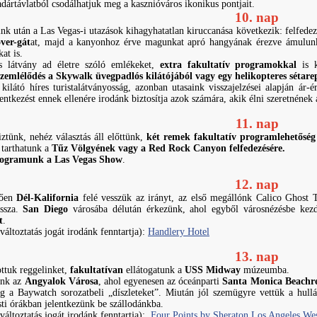
dártávlatból csodálhatjuk meg a kasznióváros ikonikus pontjait.
10. nap
ink után a Las Vegas-i utazások kihagyhatatlan kiruccanása következik: felfede
ver-gát
at, majd a kanyonhoz érve magunkat apró hangyának érezve ámulunk a
at is.
 látvány ad életre szóló emlékeket,
extra fakultatív programokkal
is k
szemlélődés a Skywalk üvegpadlós kilátójából vagy egy helikopteres sétare
kilátó híres turistalátványosság, azonban utasaink visszajelzései alapján ár
entkezést ennek ellenére irodánk biztosítja azok számára, akik élni szeretnének 
11. nap
ztünk, nehéz választás áll előttünk,
két remek fakultatív programlehetőség
 tarthatunk a
Tűz Völgyének vagy a Red Rock Canyon felfedezésére.
programunk a Las Vegas Show
.
12. nap
tően
Dél-Kalifornia
felé vesszük az irányt, az első megállónk Calico Ghost 
issza.
San Diego
városába délután érkezünk, ahol egyből városnézésbe kez
t
.
 változtatás jogát irodánk fenntartja):
Handlery Hotel
13. nap
ttuk reggelinket,
fakultatívan
ellátogatunk a
USS Midway
múzeumba.
unk az
Angyalok Városa
, ahol egyenesen az óceánparti
Santa Monica Beachr
g a Baywatch sorozatbeli „díszleteket”. Miután jól szemügyre vettük a hullá
ti órákban jelentkezünk be szállodánkba.
 változtatás jogát irodánk fenntartja):
Four Points by Sheraton Los Angeles Wes