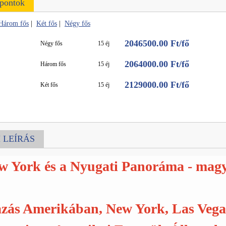
őpontok
Három fős
|
Két fős
|
Négy fős
2046500.00 Ft/fő
Négy fős
15 éj
2064000.00 Ft/fő
Három fős
15 éj
2129000.00 Ft/fő
Két fős
15 éj
 LEÍRÁS
w York és a Nyugati Panoráma - magya
zás Amerikában, New York, Las Vegas