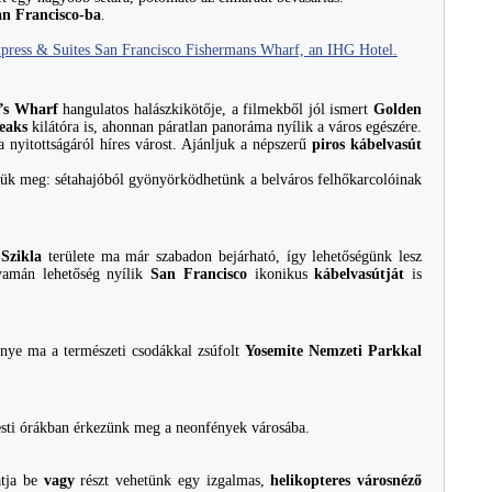
an Francisco-ba
.
press & Suites San Francisco Fishermans Wharf, an IHG Hotel.
’s Wharf
hangulatos halászkikötője, a filmekből jól ismert
Golden
eaks
kilátóra is, ahonnan páratlan panoráma nyílik a város egészére.
 nyitottságáról híres várost. Ajánljuk a népszerű
piros kábelvasút
tjük meg: sétahajóból gyönyörködhetünk a belváros felhőkarcolóinak
A
Szikla
területe ma már szabadon bejárható, így lehetőségünk lesz
yamán lehetőség nyílik
San Francisco
ikonikus
kábelvasútját
is
énye ma a természeti csodákkal zsúfolt
Yosemite Nemzeti Parkkal
 esti órákban érkezünk meg a neonfények városába.
atja be
vagy
részt vehetünk egy izgalmas,
helikopteres városnéző