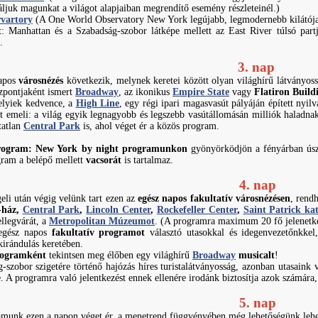
láljuk magunkat a világot alapjaiban megrendítő esemény részleteinél.)
vartory
(A One World Observatory New York legújabb, legmodernebb kilátója a
t
: Manhattan és a Szabadság-szobor látképe mellett az East River túlsó par
.
3. nap
napos
városnézés
következik, melynek keretei között olyan világhírű látványo
özpontjaként ismert
Broadway
, az ikonikus
Empire State
vagy
Flatiron Build
helyiek kedvence, a
High Line
, egy régi ipari magasvasút pályáján épített nyil
t emeli: a világ egyik legnagyobb és legszebb vasútállomásán milliók haladna
tatlan
Central Park
is, ahol véget ér a közös program.
 program: New York by night programunkon
gyönyörködjön a fényárban úsz
gram a belépő mellett
vacsorát
is tartalmaz.
4. nap
eli után végig velünk tart ezen az
egész napos fakultatív városnézésen
, rend
-ház,
Central Park
,
Lincoln Center
,
Rockefeller Center
,
Saint Patrick kat
ellegvárát, a
Metropolitan Múzeumot
. (A programra maximum 20 fő jelenetke
egész napos
fakultatív programot
választó utasokkal és idegenvezetőnkkel,
irándulás keretében.
programként
tekintsen meg élőben egy világhírű
Broadway
musicalt
!
-szobor szigetére történő hajózás híres turistalátványosság, azonban utasaink 
e. A programra való jelentkezést ennek ellenére irodánk biztosítja azok számára, 
5. nap
munk ezen a napon véget ér, a menetrend függvényében még lehetőségünk lehet