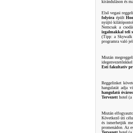
kiránduláson és ma
Első vegasi reggel
folyóra
épült
Hoo
nyújtó kilátópontok
Nemcsak a csodás
izgalmakkal teli 
(Tipp: a Skywalk 
programra való jel
Miután megreggeli
idegenvezetőnkkel
Esti fakultatív 
Reggelinket köve
hangulatát adja v
hangulatú óváros
Tervezett
hotel (a
Miután elfogyaszto
Következő úti cél
és ismerhetjük me
promenádon. Az es
Tervezett
hotel (a