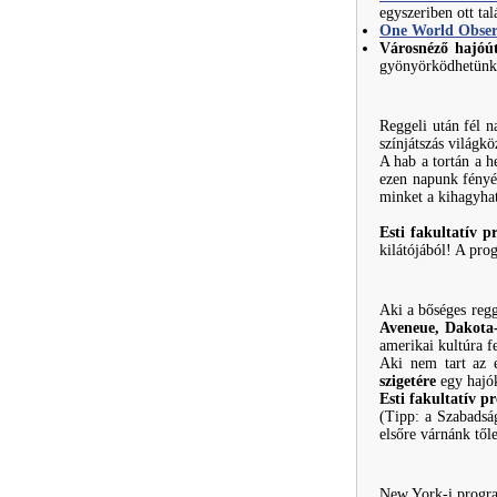
egyszeriben ott ta
One World Obser
Városnéző hajóú
gyönyörködhetünk
Reggeli után fél 
színjátszás világk
A hab a tortán a 
ezen napunk fényé
minket a kihagyha
Esti fakultatív
kilátójából! A pro
Aki a bőséges regg
Aveneue, Dakota
amerikai kultúra f
Aki nem tart az 
szigetére
egy hajók
Esti fakultatív 
(Tipp: a Szabadság
elsőre várnánk től
New York-i progra