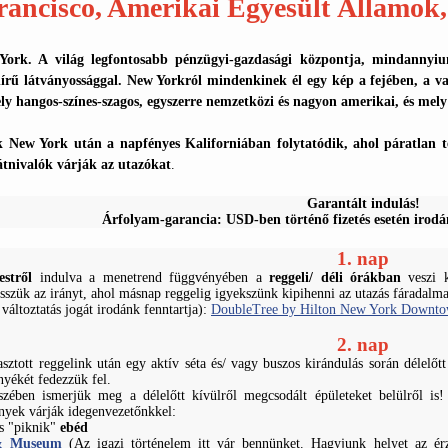
rancisco, Amerikai Egyesült Államok,
rk. A világ legfontosabb pénzügyi-gazdasági központja, mindannyiunk
hírű látványossággal. New Yorkról mindenkinek él egy kép a fejében, a v
y hangos-színes-szagos, egyszerre nemzetközi és nagyon amerikai, és mely
New York után a napfényes Kaliforniában folytatódik, ahol páratlan ter
átnivalók várják az utazókat
.
Garantált indulás!
Árfolyam-garancia: USD-ben történő fizetés esetén irodá
1. nap
estről
indulva a menetrend függvényében a
reggeli/ déli órákban
veszi k
sszük az irányt, ahol másnap reggelig igyekszünk kipihenni az utazás fáradalma
változtatás jogát irodánk fenntartja):
DoubleTree by Hilton New York Downt
2. nap
sztott reggelink után egy aktív séta és/ vagy buszos kirándulás során délelőt
yékét fedezzük fel.
zében ismerjük meg a délelőtt kívülről megcsodált épületeket belülről is
ények várják idegenvezetőnkkel:
ös "piknik"
ebéd
 & Museum
(Az igazi történelem itt vár bennünket. Hagyjunk helyet az ér