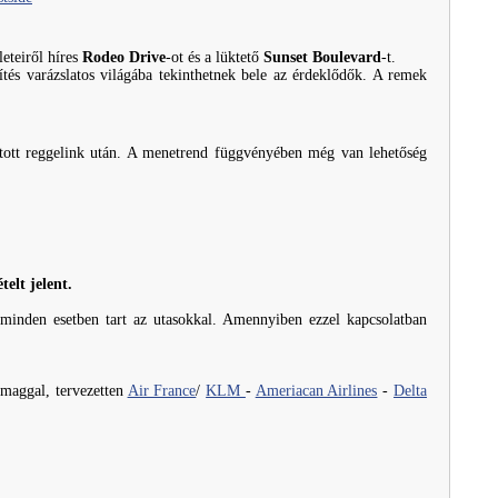
leteiről híres
Rodeo Drive
-ot és a lüktető
Sunset Boulevard
-t.
ítés varázslatos világába tekinthetnek bele az érdeklődők. A remek
ztott reggelink után. A menetrend függvényében még van lehetőség
elt jelent.
m minden esetben tart az utasokkal. Amennyiben ezzel kapcsolatban
omaggal, tervezetten
Air France
/
KLM
-
Ameriacan Airlines
-
Delta