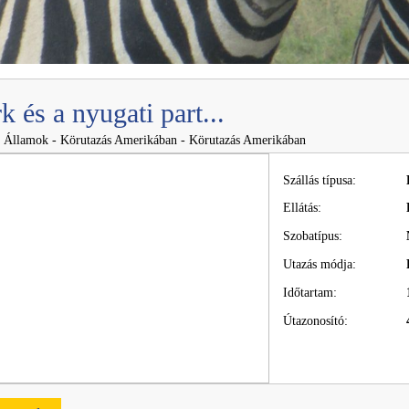
 és a nyugati part...
 Államok - Körutazás Amerikában - Körutazás Amerikában
Szállás típusa:
Ellátás:
Szobatípus:
Utazás módja:
Időtartam:
Útazonosító: