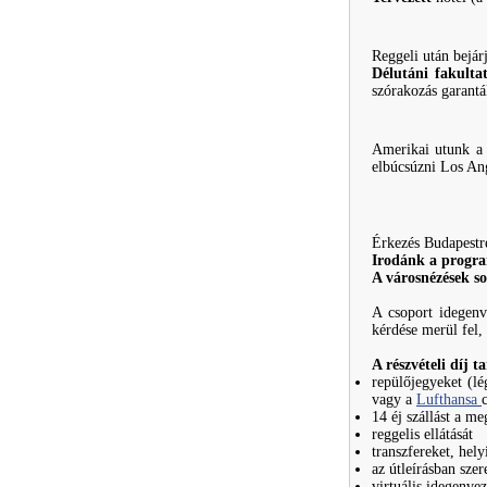
Reggeli után bejá
Délutáni fakulta
szórakozás garantá
Amerikai utunk a 
elbúcsúzni Los Ang
Érkezés Budapestr
Irodánk a progra
A városnézések so
A csoport idegenv
kérdése merül fel
A részvételi díj t
repülőjegyeket (lé
vagy a
Lufthansa
14 éj szállást a me
reggelis ellátását
transzfereket, hely
az útleírásban sze
virtuális idegenvez