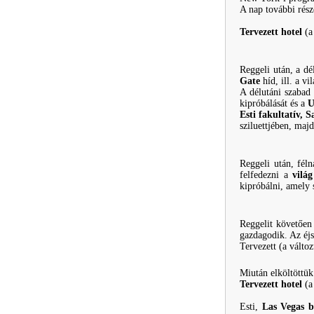
A nap további rés
Tervezett hotel
(a
Reggeli után, a dé
Gate
híd, ill. a v
A délutáni szabad 
kipróbálását és a
U
Esti fakultatív,
sziluettjében, maj
Reggeli után, fél
felfedezni a
vilá
kipróbálni, amely 
Reggelit követően
gazdagodik. Az éjs
Tervezett (a változ
Miután elköltöttük
Tervezett hotel
(a 
Esti,
Las Vegas
b