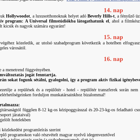
14. nap
rjuk
Hollywoodot
, a luxusotthonoknak helyet adó
Beverly Hills-t
, a fényűző üz
tív program: A Universal filmstúdiókba látogathatunk el
, ahol a filmkész
lt kicsik és nagyok számára egyaránt!
15. nap
végéhez közeledik, az utolsó szabadprogram következik a hotelben elfogyas
eles városától.
16. nap
e a menetrend függvényében.
mváltoztatás jogát fenntartja.
rán sokat fogunk sétálni, gyalogolni, így a program aktív fizikai igénybevét
ezetője a repülések és a repülőtér - hotel - repülőtér transzferek során ne
, elérhetőségeinken forduljon munkatársainkhoz bizalommal!
artalmazza:
gitársaságtól függően 8-12 kg-os kézipoggyásszal és 20-23-kg-os feladható cs
csoport járataival)
gjelölt hotelekben
i közlekedést programleírás szerint
replő programokon való részvételt magyar nyelvű idegenvezetővel
etőt a teljes utazás során (a szabadprogramok alatt is)