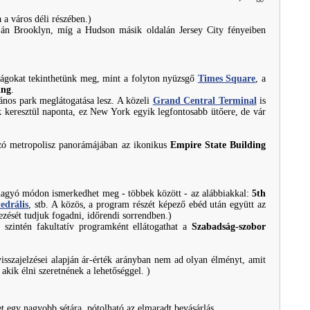
 város déli részében.)
tján Brooklyn, míg a Hudson másik oldalán Jersey City fényeiben
sságokat tekinthetünk meg, mint a folyton nyüzsgő
Times Square
, a
ing
.
vános park meglátogatása lesz. A közeli
Grand Central Terminal
is
k keresztül naponta, ez New York egyik legfontosabb ütőere, de vár
ó metropolisz panorámájában az ikonikus
Empire State Building
hagyó módon ismerkedhet meg - többek között - az alábbiakkal:
5th
edrális
, stb. A közös, a program részét képező ebéd után együtt az
zését tudjuk fogadni, időrendi sorrendben.)
 szintén fakultatív programként ellátogathat a
Szabadság-szobor
visszajelzései alapján ár-érték arányban nem ad olyan élményt, amit
akik élni szeretnének a lehetőséggel. )
 egy nagyobb sétára, pótolható az elmaradt bevásárlás.