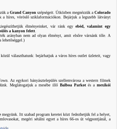
zzük a
Grand Canyon
szépségeit. Útközben megnézzük a
Colorado
 híres, vöröslő sziklaformációkon. Bejárjuk a legszebb látványt
iegészíthetjük élményeinket, vár ránk egy
ebéd, valamint egy
pülés a kanyon felett
.
-érték arányban nem ad olyan élményt, amit elsőre várnánk tőle. A
a lehetőséggel.)
közül választhatunk: bejárhatjuk a város híres outlet üzleteit, vagy
Town. Az egykori bányásztelepülés szellemvárosa a western filmek
dünk. Meglátogatjuk a mesébe illő
Balboa Parkot
és a
mexikói
e
megyünk. Itt szabad program keretei közt fedezhetjük fel a helyet,
mlovasokat, megéri sétálni egyet a híres 66-os út végpontjánál, a
tside