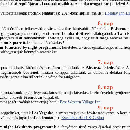
zében
belső repülőjárattal
utazunk tovább az Amerika nyugati partján fekvő
S
 változtatás jogát irodánk fenntartja)
:
2024-ben: április, május :
Holiday Inn Ex
6. nap
lelőtti órákban felkeressük a város ikonikus látnivalóit. Vár ránk a
Fisherman
ilág legkanyargósabb utcájaként ismert
Lombard Street
. Ellátogatunk a
Twin P
program alatt mindenkinek lehetősége nyílik rá, hogy saját maga fedezze fel a
nion Square
üzleteiben való vásárlást!
 San Francisco by night programunk
keretében a város éjszakai énjét ismerhe
d elfogyasztjuk könnyű vacsoránkat.
7. nap
napos fakultatív kirándulás keretében elindulunk az
Alcatraz
felfedezésére. 
g leghíresebb börtönét
, miután komppal átkeltünk az öblön. A délután fol
során igazán elmerülhetünk a város forgatágában.
8. nap
 körutazásunk egyik legvarázslatosabb napja következik: élményeink gyűjtem
zakát a közeli
Fresnóban
töltjük el.
tatás jogát irodánk fenntartja) hotel:
Best Western Village Inn
9. nap
 reggelinket, utunk
Las Vegasba
, a szerencsejátékok fővárosába vezet. A kora
változtatás jogát irodánk fenntartja):
Excalibur Hotel & Casino
y night fakultatív programunk
a fényárban úszó város éjszakai arcát mut