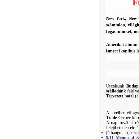
F
New York, New Yo
számtalan, világ
fogad minket, mel
Amerikai álmunk 
ismert ikonikus l
Utazásunk
Budap
szállodánk
felé ve
Tervezett hotel
(a 
A hotelben elfogya
Trade Center
körn
A nap további rés
felejthetetlen élm
jó hangulatú, köz
9/11 Memorial