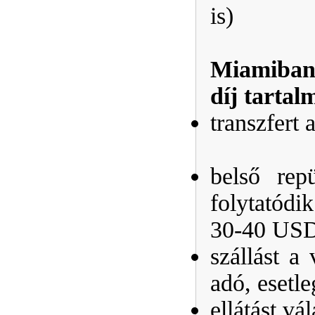
is)
Miamiban,
díj tartal
transzfert 
belső rep
folytatódi
30-40 USD
szállást a
adó, esetle
ellátást vál