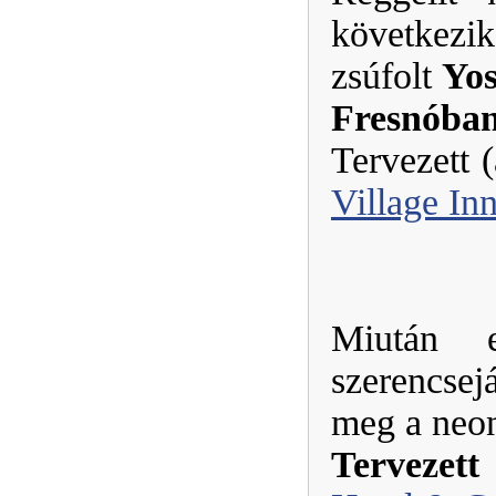
következi
zsúfolt
Yos
Fresnóba
Tervezett (
Village In
Miután e
szerencsej
meg a neon
Tervezett 