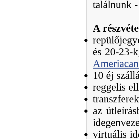
találnunk 
A részvéte
repülőjegy
és 20-23-k
Ameriacan 
10 éj száll
reggelis el
transzferek
az útleírá
idegenveze
virtuális i