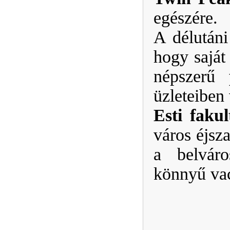
egészére.
A délutáni
hogy saját
népszerű
üzleteiben 
Esti faku
város éjsz
a belváro
könnyű vac