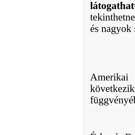
látogatha
tekinthetn
és nagyok 
Amerikai 
következik
függvényéb