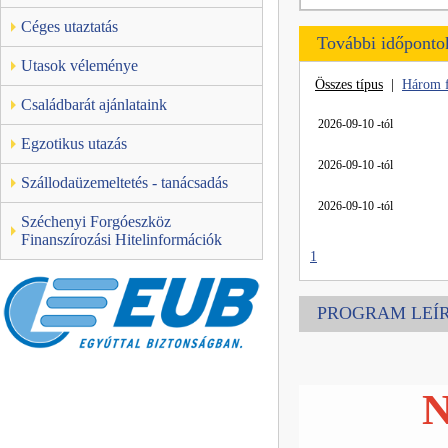
Céges utaztatás
További időponto
Utasok véleménye
Összes típus
|
Három 
Családbarát ajánlataink
2026-09-10 -tól
Egzotikus utazás
2026-09-10 -tól
Szállodaüzemeltetés - tanácsadás
2026-09-10 -tól
Széchenyi Forgóeszköz
Finanszírozási Hitelinformációk
1
PROGRAM LEÍ