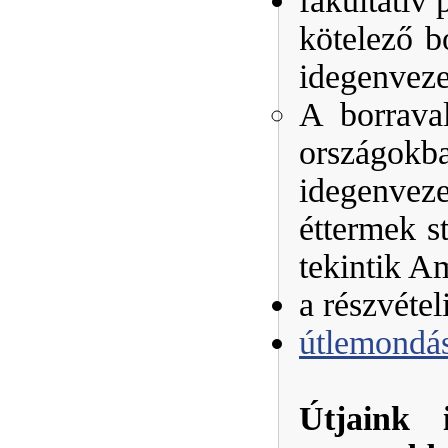
fakultatív
kötelező b
idegenveze
A borraval
országokba
idegenveze
éttermek st
tekintik A
a részvétel
útlemondási
Útjaink i