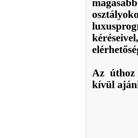
magasab
osztályo
luxuspro
kérései
elérhetősé
Az úthoz 
kívül ajá