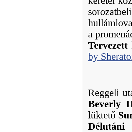
keretei kö
sorozatb
hullámlova
a promenád
Tervezett
by Sherato
Reggeli ut
Beverly H
lüktető
Su
Délutáni