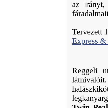
az irányt
fáradalmait
Tervezett h
Express & 
Reggeli u
látniva
halászkikö
legkanyarg
Twin Pea