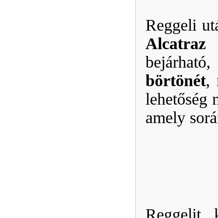
Reggeli ut
Alcatra
bejárható
börtönét
,
lehetőség 
amely sorá
Reggelit 