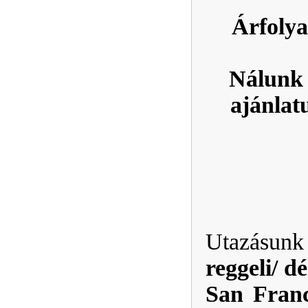
Árfolya
Nálunk 
ajánlat
Utazásu
reggeli/ d
San Franc