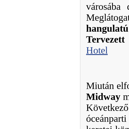
városába 
Meglátoga
hangulatú
Tervezet
Hotel
Miután elf
Midway
m
Következő
óceánpart