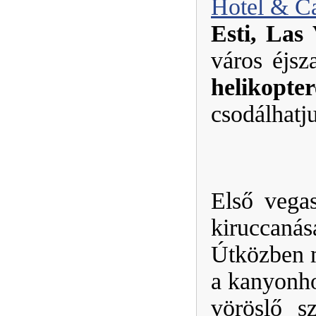
Hotel & C
Esti, Las
város éjsz
helikopt
csodálhatj
Első vegas
kiruccanás
Útközben 
a kanyonho
vöröslő s