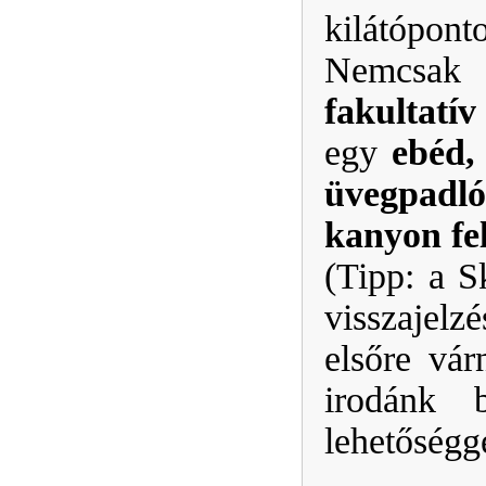
kilátóponto
Nemcsak 
fakultatí
egy
ebéd,
üvegpadló
kanyon fel
(Tipp: a S
visszajelz
elsőre vár
irodánk 
lehetőségge