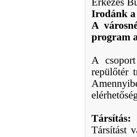
Érkezés Bu
Irodánk a
A városné
program ak
A csoport
repülőtér 
Amennyi
elérhetősé
Társítás:
Társítást 