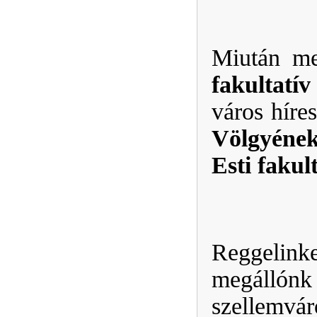
Miután meg
fakultatí
város híre
Völgyéne
Esti faku
Reggelink
megálló
szellemvár