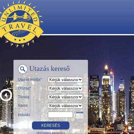
Utazás kereső
Utazás módja*
Ország*
Térség
Város
Indulás
részletes keresés