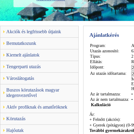
Akciók és legfrissebb útjaink
Ajánlatkérés
Bemutatkozunk
Program:
A
Utazás azonosító:
6
Kiemelt ajánlatok
Típus:
2
Ellátás:
R
Tengerparti utazás
Időpont:
Az utazás időtartama:
Városlátogatás
M
E
H
Buszos körutazások magyar
Az ár tartalmazza:
•
idegenvezetővel
Az ár nem tartalmazza:
•
Kalkuláció
Aktív profiknak és amatőröknek
Ár:
Körutazás
+
Felnőtt (akciós):
+
Gyerek (pótágyon) (0-9
Hajóutak
További gyermekárakról