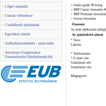
+
Audio guide 99 korig
Céges utaztatás
+
BBP Classic biztosítás 9
+
BBP Premium biztosítás
Utasok véleménye
+
Storno biztosítás:
Összesen:
Családbarát ajánlataink
Az árak tájékoztató jellegű
Egzotikus utazás
Az ajánlatkérő adatai
*
Neve:
Szállodaüzemeltetés - tanácsadás
Lakcím:
Széchenyi Forgóeszköz
*
Telefonszám:
Finanszírozási Hitelinformációk
*
E-mail cím:
Számlázási név:
Számlázási cím:
Megjegyzés: