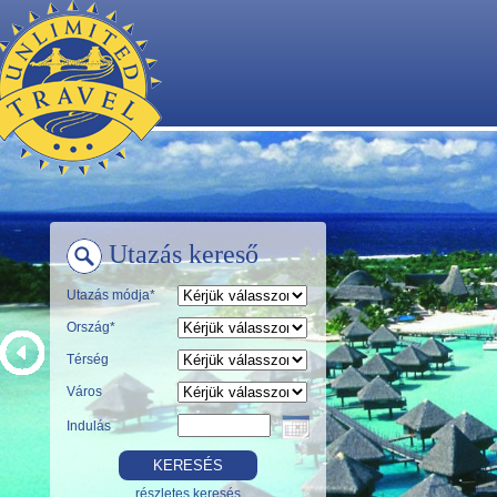
Utazás kereső
Utazás módja*
Ország*
Térség
Város
Indulás
részletes keresés