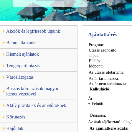
Akciók és legfrissebb útjaink
Ajánlatkérés
Bemutatkozunk
Program:
Utazás azonosító:
Kiemelt ajánlatok
Típus:
Ellátás:
Tengerparti utazás
Időpont:
Az utazás időtartama:
Városlátogatás
Az ár tartalmazza:
Az ár nem tartalmazza:
Buszos körutazások magyar
Kalkuláció
idegenvezetővel
Ár:
+
Felnőtt:
Aktív profiknak és amatőröknek
Összesen:
Körutazás
Az árak tájékoztató jellegű
Hajóutak
Az ajánlatkérő adatai