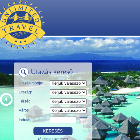
Utazás kereső
Utazás módja*
Ország*
Térség
Város
Indulás
részletes keresés