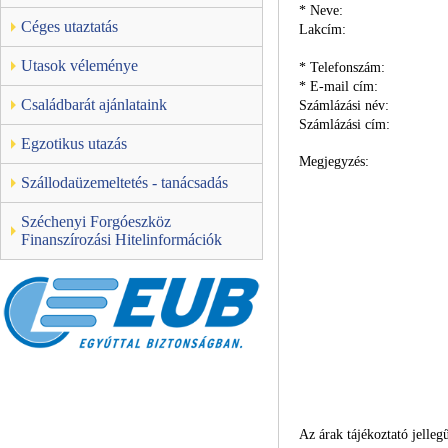
*
Neve:
Céges utaztatás
Lakcím:
Utasok véleménye
*
Telefonszám:
*
E-mail cím:
Családbarát ajánlataink
Számlázási név:
Számlázási cím:
Egzotikus utazás
Megjegyzés:
Szállodaüzemeltetés - tanácsadás
Széchenyi Forgóeszköz
Finanszírozási Hitelinformációk
Az árak tájékoztató jellegű